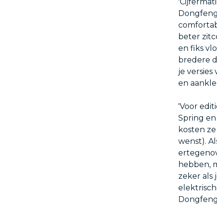
'Cijferma
Dongfeng 
comfortab
beter zit
en fiks v
bredere do
je versies
en aankle
'Voor edit
Spring en
kosten ze
wenst). A
ertegenove
hebben, m
zeker als
elektrisc
Dongfeng.