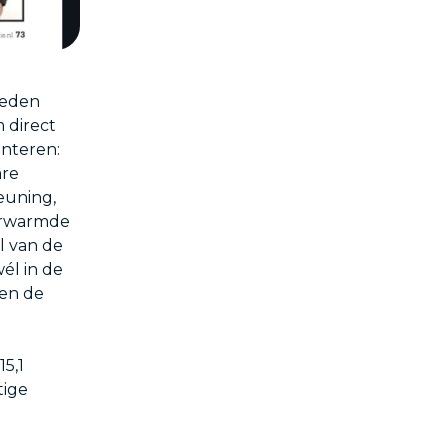
reden
 direct
enteren:
are
euning,
verwarmde
l van de
wél in de
sen de
5,1
tige