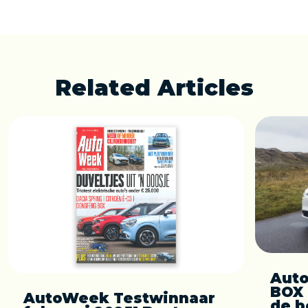
Related Articles
Auto
BOX 
AutoWeek Testwinnaar
de b