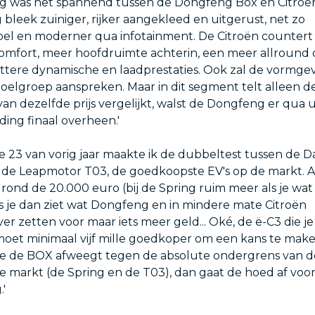
tig was het spannend tussen de Dongfeng Box en Citroë
bleek zuiniger, rijker aangekleed en uitgerust, net zo
el en moderner qua infotainment. De Citroën countert
comfort, meer hoofdruimte achterin, een meer allround 
lottere dynamische en laadprestaties. Ook zal de vormge
elgroep aanspreken. Maar in dit segment telt alleen de p
 van dezelfde prijs vergelijkt, walst de Dongfeng er qua 
ding finaal overheen.'
ie 23 van vorig jaar maakte ik de dubbeltest tussen de D
 de Leapmotor T03, de goedkoopste EV's op de markt. A
 rond de 20.000 euro (bij de Spring ruim meer als je wa
ls je dan ziet wat Dongfeng en in mindere mate Citroën
r zetten voor maar iets meer geld... Oké, de ë-C3 die je 
oet minimaal vijf mille goedkoper om een kans te make
 je de BOX afweegt tegen de absolute ondergrens van d
he markt (de Spring en de T03), dan gaat de hoed af voo
'