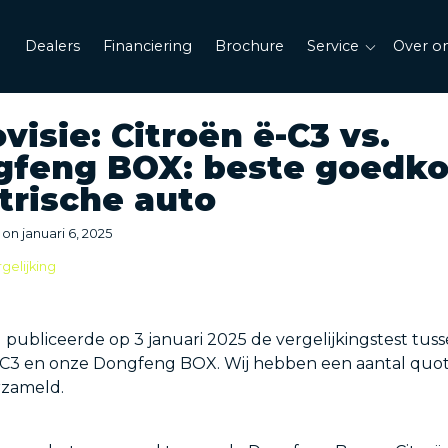
Dealers
Financiering
Brochure
Service
Over o
visie: Citroën ë-C3 vs.
gfeng BOX: beste goedk
trische auto
on
januari 6, 2025
gelijking
e
publiceerde op 3 januari 2025 de vergelijkingstest tus
-C3 en onze Dongfeng BOX. Wij hebben een aantal quot
erzameld.