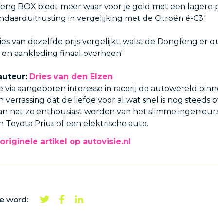
eng BOX biedt meer waar voor je geld met een lagere p
andaarduitrusting in vergelijking met de Citroën ë-C3.'
rsies van dezelfde prijs vergelijkt, walst de Dongfeng er q
g en aankleding finaal overheen'
auteur:
Dries van den Elzen
de via aangeboren interesse in racerij de autowereld binn
n verrassing dat de liefde voor al wat snel is nog steeds 
kan net zo enthousiast worden van het slimme ingenieu
n Toyota Prius of een elektrische auto.
originele artikel op autovisie.nl
e word: