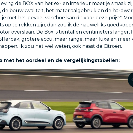
eving de BOX van het ex- en interieur moet je smaak zij
, de bouwkwaliteit, het materiaalgebruik en de hardwa
je met het gevoel van 'hoe kan dit voor deze prijs?'. Mo
ts op te rekken zijn, dan zou ik de nauwelijks goedkope
tor overslaan. De Box is tientallen centimeters langer, 
offerbak, grotere accu, meer range, meer luxe en meer
happen. Ik zou het wel weten, ook naast de Citroën.'
a met het oordeel en de vergelijkingstabellen: