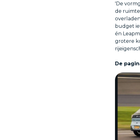
'De vormg
de ruimte
overladen 
budget ie
én Leapmo
grotere k
rijeigensc
De pagin