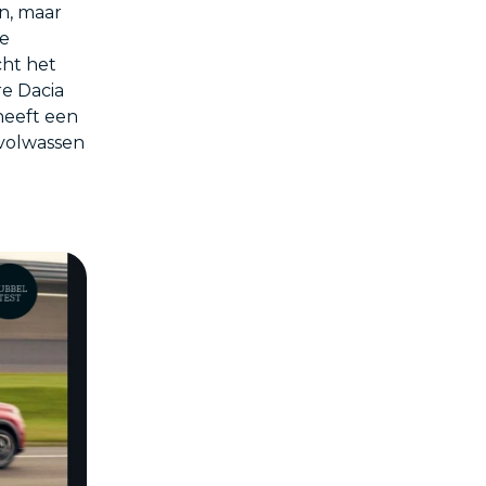
n, maar
re
cht het
re Dacia
heeft een
 volwassen