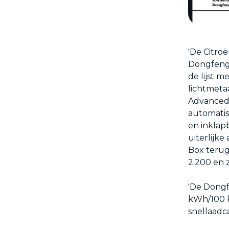
'De Citro
Dongfeng 
de lijst 
lichtmeta
Advanced 
automatis
en inklap
uiterlijke
Box terug 
2.200 en z
'De Dongf
kWh/100 k
snellaadca