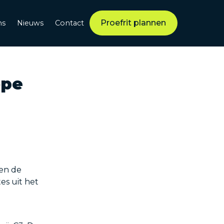
Proefrit plannen
ns
Nieuws
Contact
ope
sen de
es uit het