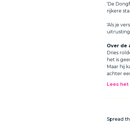
'De Dongf
rijkere st
'Als je ve
uitrustin
Over de 
Dries rol
het is gee
Maar hij 
achter ee
Lees het 
Spread th