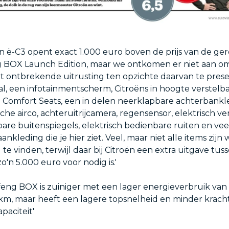
ën ë-C3 opent exact 1.000 euro boven de prijs van de ge
BOX Launch Edition, maar we ontkomen er niet aan om
met ontbrekende uitrusting ten opzichte daarvan te pres
al, een infotainmentscherm, Citroëns in hoogte verstelb
Comfort Seats, een in delen neerklapbare achterbankl
che airco, achteruitrijcamera, regensensor, elektrisch 
bare buitenspiegels, elektrisch bedienbare ruiten en vee
 aankleding die je hier ziet. Veel, maar niet alle items zijn 
te vinden, terwijl daar bij Citroën een extra uitgave tus
o'n 5.000 euro voor nodig is.'
eng BOX is zuiniger met een lager energieverbruik van 1
m, maar heeft een lagere topsnelheid en minder krach
paciteit'