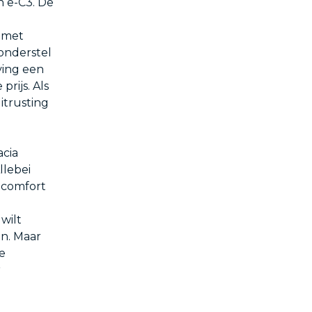
n ë-C3. De
 met
onderstel
ving een
rijs. Als
uitrusting
acia
llebei
t comfort
wilt
n. Maar
e
r