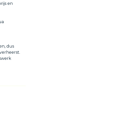
rijs en
ua
en, dus
overheerst.
rswerk