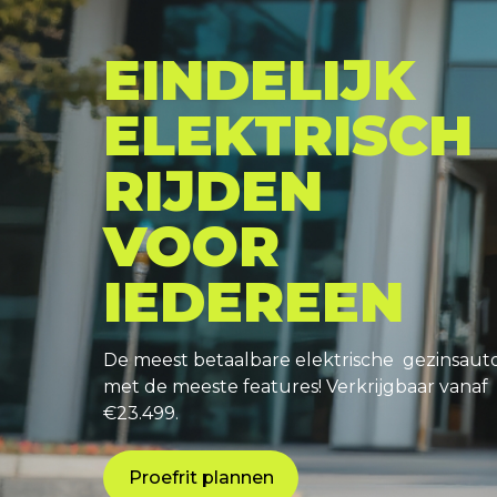
EINDELIJK
ELEKTRISCH
RIJDEN
VOOR
IEDEREEN
De meest betaalbare elektrische gezinsaut
met de meeste features! Verkrijgbaar vanaf
€23.499.
Proefrit plannen