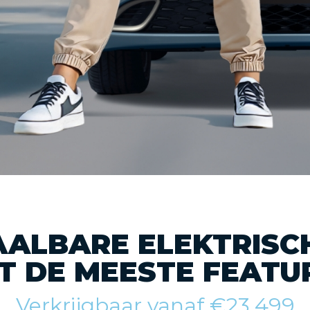
AALBARE ELEKTRISC
T DE MEESTE FEATU
Verkrijgbaar vanaf €23.499