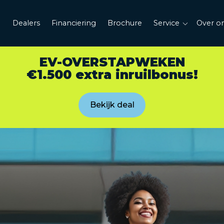
Dealers
Financiering
Brochure
Service
Over o
EV-OVERSTAPWEKEN
€1.500 extra inruilbonus!
Bekijk deal