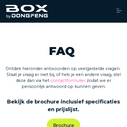
S
k
i
p
t
o
Dealers
c
o
n
FAQ
t
Financiering
e
n
t
Brochure
Ontdek hieronder antwoorden op veelgestelde vragen.
Staat je vraag er niet bij, of heb je een andere vraag, stel
deze dan via het
contactformulier
zodat we er
Service
persoonlijk antwoord op kunnen geven.
Bekijk de brochure inclusief specificaties
Over ons
en prijslijst.
Nieuws
Brochure