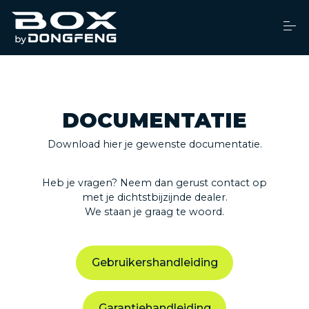
S
k
i
p
t
o
Dealers
c
o
n
DOCUMENTATIE
t
Financiering
e
n
Download hier je gewenste documentatie.
t
Brochure
Heb je vragen? Neem dan gerust contact op
met je dichtstbijzijnde dealer.
Service
We staan je graag te woord.
Over ons
Gebruikershandleiding
Nieuws
Garantiehandleiding